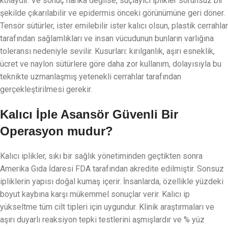
kolaydır. Ve sonuç harika değilse, suçlayıcı iplikler sorunsuz bir
şekilde çıkarılabilir ve epidermis önceki görünümüne geri döner.
Tensör sütürler, ister emilebilir ister kalıcı olsun, plastik cerrahlar
tarafından sağlamlıkları ve insan vücudunun bunların varlığına
toleransı nedeniyle sevilir. Kusurları: kırılganlık, aşırı esneklik,
ücret ve naylon sütürlere göre daha zor kullanım, dolayısıyla bu
teknikte uzmanlaşmış yetenekli cerrahlar tarafından
gerçekleştirilmesi gerekir.
Kalıcı İple Asansör Güvenli Bir
Operasyon mudur?
Kalıcı iplikler, sıkı bir sağlık yönetiminden geçtikten sonra
Amerika Gıda İdaresi FDA tarafından akredite edilmiştir. Sonsuz
ipliklerin yapısı doğal kumaş içerir. İnsanlarda, özellikle yüzdeki
boyut kaybına karşı mükemmel sonuçlar verir. Kalıcı ip
yükseltme tüm cilt tipleri için uygundur. Klinik araştırmaları ve
aşırı duyarlı reaksiyon tepki testlerini aşmışlardır ve % yüz