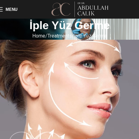
MENU
İple Yüz Germe
Home
Treatments
İple Yüz Germe