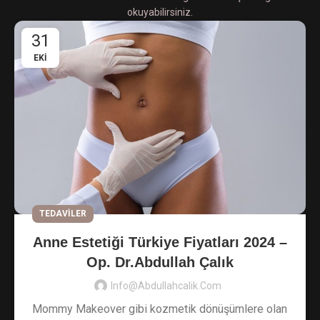
okuyabilirsiniz.
31
EKI
TEDAVILER
Anne Estetiği Türkiye Fiyatları 2024 –
Op. Dr.Abdullah Çalık
Info@abdullahcalik.com
Mommy Makeover gibi kozmetik dönüşümlere olan