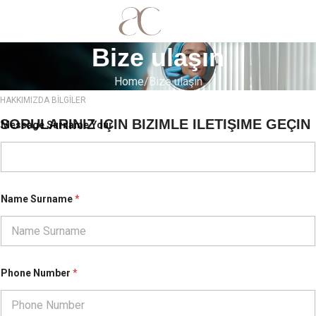
MENU
Bize ulaşın
Home
Bize ulaşın
HAKKIMIZDA BİLGİLER
SORULARINIZ IÇIN BIZIMLE ILETIŞIME GEÇIN
Message Surname Your
Name Surname
*
Phone Number
*