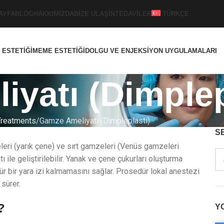
AYFA
BLOG
HAKKIMIZDA
BIZE ULAŞIN
TEDAVILER
TÜRKÇE
 ESTETIĞI
MEME ESTETIĞI
DOLGU VE ENJEKSIYON UYGULAMALARI
yatı (Dimplep
Treatments
Gamze Ameliyatı (Dimpleplasti)
S
leri (yarık çene) ve sırt gamzeleri (Venüs gamzeleri
ile geliştirilebilir. Yanak ve çene çukurları oluşturma
nür bir yara izi kalmamasını sağlar. Prosedür lokal anestezi
 sürer.
?
Y