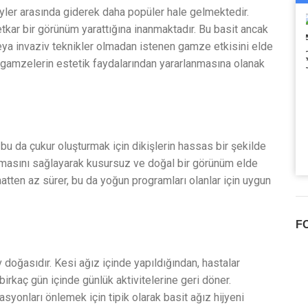
yler arasında giderek daha popüler hale gelmektedir.
etkar bir görünüm yarattığına inanmaktadır. Bu basit ancak
veya invaziv teknikler olmadan istenen gamze etkisini elde
n gamzelerin estetik faydalarından yararlanmasına olanak
 bu da çukur oluşturmak için dikişlerin hassas bir şekilde
şmamasını sağlayarak kusursuz ve doğal bir görünüm elde
aatten az sürer, bu da yoğun programları olanlar için uygun
F
 doğasıdır. Kesi ağız içinde yapıldığından, hastalar
birkaç gün içinde günlük aktivitelerine geri döner.
onları önlemek için tipik olarak basit ağız hijyeni