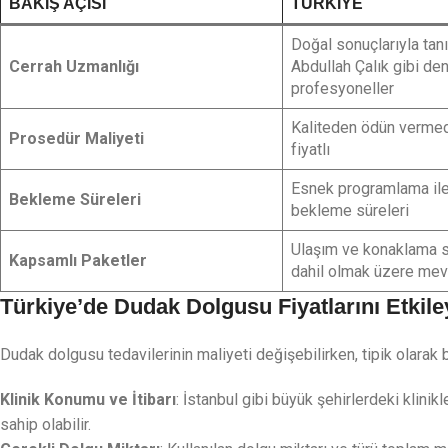
BAKIŞ AÇISI
TÜRKIYE
Doğal sonuçlarıyla tanı
Cerrah Uzmanlığı
Abdullah Çalık gibi de
profesyoneller
Kaliteden ödün verme
Prosedür Maliyeti
fiyatlı
Esnek programlama ile
Bekleme Süreleri
bekleme süreleri
Ulaşım ve konaklama s
Kapsamlı Paketler
dahil olmak üzere mev
Türkiye’de Dudak Dolgusu Fiyatlarını Etkile
Dudak dolgusu tedavilerinin maliyeti değişebilirken, tipik olarak bi
Klinik Konumu ve İtibarı
: İstanbul gibi büyük şehirlerdeki klinik
sahip olabilir.