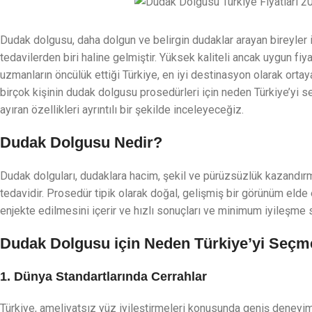
Dudak dolgusu, daha dolgun ve belirgin dudaklar arayan bireyler
tedavilerden biri haline gelmiştir. Yüksek kaliteli ancak uygun fiya
uzmanların öncülük ettiği Türkiye, en iyi destinasyon olarak ortaya
birçok kişinin dudak dolgusu prosedürleri için neden Türkiye’yi seçt
ayıran özellikleri ayrıntılı bir şekilde inceleyeceğiz.
Dudak Dolgusu Nedir?
Dudak dolguları, dudaklara hacim, şekil ve pürüzsüzlük kazandır
tedavidir. Prosedür tipik olarak doğal, gelişmiş bir görünüm elde
enjekte edilmesini içerir ve hızlı sonuçları ve minimum iyileşme 
Dudak Dolgusu için Neden Türkiye’yi Seçme
1. Dünya Standartlarında Cerrahlar
Türkiye, ameliyatsız yüz iyileştirmeleri konusunda geniş deneyim