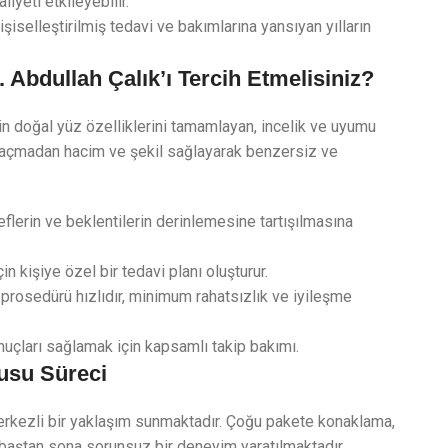
liyeti etkileyebilir.
kişiselleştirilmiş tedavi ve bakımlarına yansıyan yılların
Abdullah Çalık’ı Tercih Etmelisiniz?
in doğal yüz özelliklerini tamamlayan, incelik ve uyumu
 kaçmadan hacim ve şekil sağlayarak benzersiz ve
deflerin ve beklentilerin derinlemesine tartışılmasına
çin kişiye özel bir tedavi planı oluşturur.
 prosedürü hızlıdır, minimum rahatsızlık ve iyileşme
çları sağlamak için kapsamlı takip bakımı.
gusu Süreci
merkezli bir yaklaşım sunmaktadır. Çoğu pakete konaklama,
k baştan sona sorunsuz bir deneyim yaratılmaktadır.