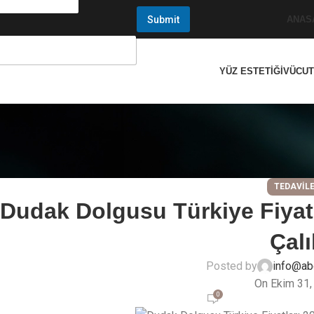
Submit
ANAS
YÜZ ESTETIĞI
VÜCUT
TEDAVIL
Dudak Dolgusu Türkiye Fiyatl
Çalı
Posted by
info@ab
On Ekim 31,
0