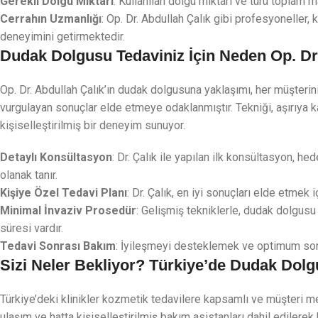
Gerekli Dolgu Miktarı
: Kullanılan dolgu miktarı ve türü toplam ma
Cerrahın Uzmanlığı
: Op. Dr. Abdullah Çalık gibi profesyoneller, 
deneyimini getirmektedir.
Dudak Dolgusu Tedaviniz İçin Neden Op. Dr. 
Op. Dr. Abdullah Çalık’ın dudak dolgusuna yaklaşımı, her müşterin
vurgulayan sonuçlar elde etmeye odaklanmıştır. Tekniği, aşırıya
kişiselleştirilmiş bir deneyim sunuyor.
Detaylı Konsültasyon
: Dr. Çalık ile yapılan ilk konsültasyon, he
olanak tanır.
Kişiye Özel Tedavi Planı
: Dr. Çalık, en iyi sonuçları elde etmek i
Minimal İnvaziv Prosedür
: Gelişmiş tekniklerle, dudak dolgusu
süresi vardır.
Tedavi Sonrası Bakım
: İyileşmeyi desteklemek ve optimum sonu
Sizi Neler Bekliyor? Türkiye’de Dudak Dol
Türkiye’deki klinikler kozmetik tedavilere kapsamlı ve müşteri 
ulaşım ve hatta kişiselleştirilmiş bakım asistanları dahil edilere