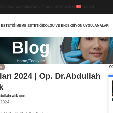
AYFA
BLOG
HAKKIMIZDA
BIZE ULAŞIN
TEDAVILER
TÜRKÇE
 ESTETIĞI
MEME ESTETIĞI
DOLGU VE ENJEKSIYON UYGULAMALARI
Blog
Home
Tedaviler
Y
ER
arı 2024 | Op. Dr.Abdullah
k
dullahcalik.com
 2024