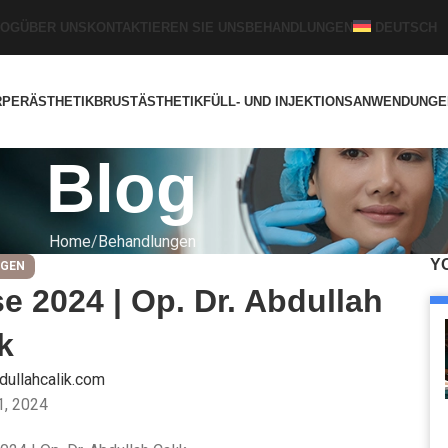
LOG
ÜBER UNS
KONTAKTIEREN SIE UNS
BEHANDLUNGEN
DEUTSCH
RPERÄSTHETIK
BRUSTÄSTHETIK
FÜLL- UND INJEKTIONSANWENDUNG
Blog
Home
Behandlungen
Y
NGEN
e 2024 | Op. Dr. Abdullah
k
dullahcalik.com
1, 2024