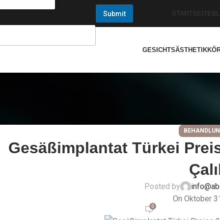
Submit
STARTSEITE
B
GESICHTSÄSTHETIK
KÖ
BEHANDLU
Gesäßimplantat Türkei Preis
Çalı
Posted by
info@ab
On Oktober 3
0